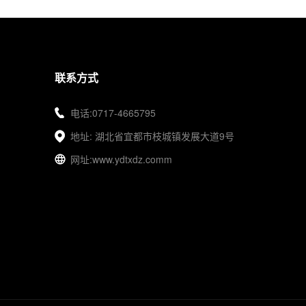
联系方式
电话:0717-4665795
地址: 湖北省宜都市枝城镇发展大道9号
网址:www.ydtxdz.comm