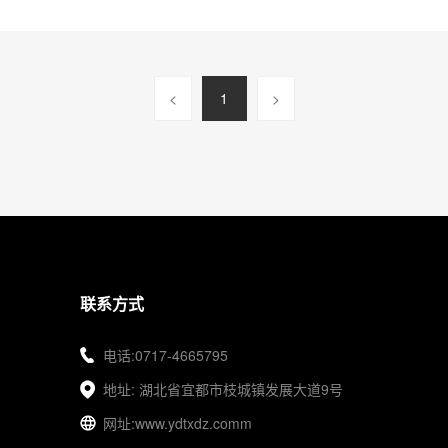
<
1
>
联系方式
电话:0717-4665795
地址: 湖北省宜都市枝城镇发展大道9号
网址:www.ydtxdz.comm