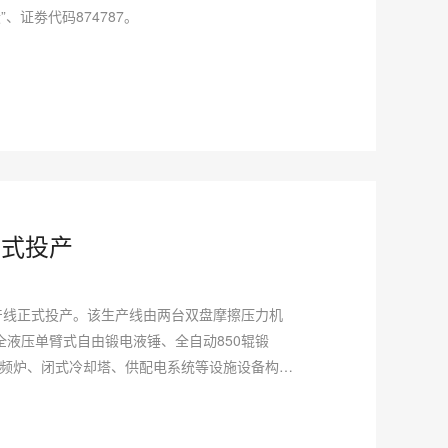
、证劵代码874787。
正式投产
生产线正式投产。该生产线由两台双盘摩擦压力机
）与2T全液压单臂式自由锻电液锤、全自动850辊锻
BT中频炉、闭式冷却塔、供配电系统等设施设备构